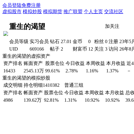
会员登陆
免费注册
虚拟股市
模拟炒股
模拟期货
推广联盟
个人主页
交流社区
重生的渴望
加关注
会员等级
实习会员
钻石
27.01
金币
0
粉丝
0
注册
23年5
UID
669166
帖子
2
财富币
12
关注
3
访问
26年8
重生的渴望的虚拟资产
资产排名
账面资产
股票仓位
今日收益
本周收益
本月收益
近
16433
2545.13万
99.61%
2.78%
1.16%
1.37%
－
重生的渴望的模拟炒股
成交明细
持仓明细
1410382 普通三组
资产排名
帐面资产
股票仓位
今日收益
本周收益
本月收益
总
4986
139.62万
92.81%
1.31%
10.92%
10.92%
39.