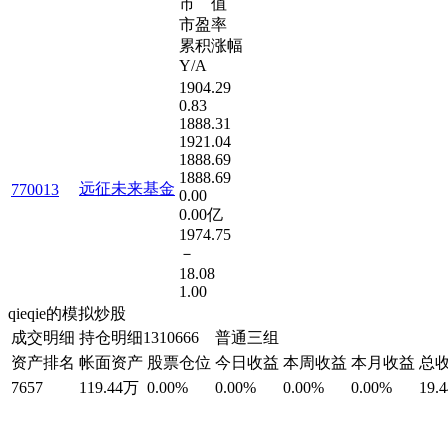
市 值
市盈率
累积涨幅
Y/A
1904.29
0.83
1888.31
1921.04
1888.69
1888.69
远征未来基金
770013
0.00
0.00亿
1974.75
－
18.08
1.00
qieqie的模拟炒股
成交明细
持仓明细
1310666 普通三组
资产排名
帐面资产
股票仓位
今日收益
本周收益
本月收益
总
7657
119.44万
0.00%
0.00%
0.00%
0.00%
19.