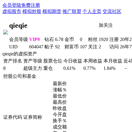
会员登陆
免费注册
虚拟股市
模拟炒股
模拟期货
推广联盟
个人主页
交流社区
qieqie
加关注
会员等级
VIP9
钻石
6.78
金币
0
粉丝
1920
注册
20年
UID
604047
帖子
92
财富币
107
关注
2
访问
26年
qieqie的虚拟资产
资产排名
资产等级
股票仓位
今日收益
本周收益
本月收益
近
8
超级主力
重仓
0.61%
0.77%
1.84%
－
控股公司和基金
最新价
涨幅％
最低价
最高价
昨收盘
今开盘
证券代码
证券简称
换手％
成交额