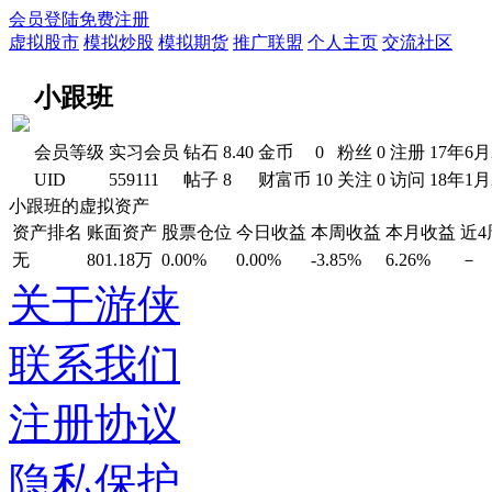
会员登陆
免费注册
虚拟股市
模拟炒股
模拟期货
推广联盟
个人主页
交流社区
小跟班
会员等级
实习会员
钻石
8.40
金币
0
粉丝
0
注册
17年6月
UID
559111
帖子
8
财富币
10
关注
0
访问
18年1月
小跟班的虚拟资产
资产排名
账面资产
股票仓位
今日收益
本周收益
本月收益
近
无
801.18万
0.00%
0.00%
-3.85%
6.26%
－
关于游侠
联系我们
注册协议
隐私保护