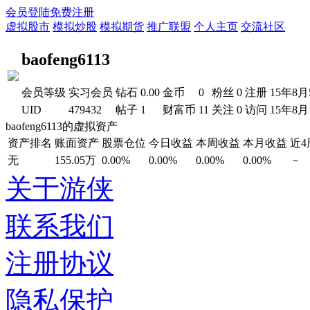
会员登陆
免费注册
虚拟股市
模拟炒股
模拟期货
推广联盟
个人主页
交流社区
baofeng6113
会员等级
实习会员
钻石
0.00
金币
0
粉丝
0
注册
15年8月
UID
479432
帖子
1
财富币
11
关注
0
访问
15年8月
baofeng6113的虚拟资产
资产排名
账面资产
股票仓位
今日收益
本周收益
本月收益
近
无
155.05万
0.00%
0.00%
0.00%
0.00%
－
关于游侠
联系我们
注册协议
隐私保护