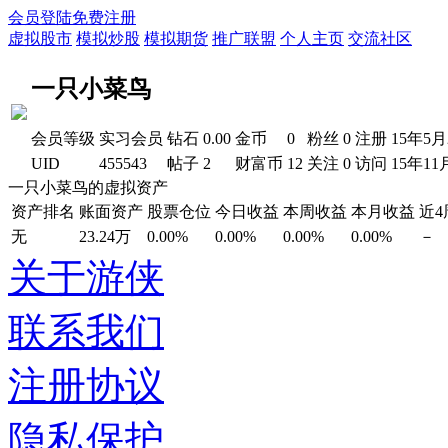
会员登陆
免费注册
虚拟股市
模拟炒股
模拟期货
推广联盟
个人主页
交流社区
一只小菜鸟
会员等级
实习会员
钻石
0.00
金币
0
粉丝
0
注册
15年5月
UID
455543
帖子
2
财富币
12
关注
0
访问
15年11
一只小菜鸟的虚拟资产
资产排名
账面资产
股票仓位
今日收益
本周收益
本月收益
近
无
23.24万
0.00%
0.00%
0.00%
0.00%
－
关于游侠
联系我们
注册协议
隐私保护