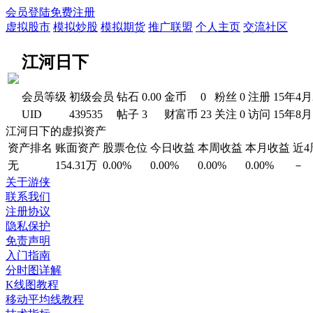
会员登陆
免费注册
虚拟股市
模拟炒股
模拟期货
推广联盟
个人主页
交流社区
江河日下
会员等级
初级会员
钻石
0.00
金币
0
粉丝
0
注册
15年4月
UID
439535
帖子
3
财富币
23
关注
0
访问
15年8月
江河日下的虚拟资产
资产排名
账面资产
股票仓位
今日收益
本周收益
本月收益
近
无
154.31万
0.00%
0.00%
0.00%
0.00%
－
关于游侠
联系我们
注册协议
隐私保护
免责声明
入门指南
分时图详解
K线图教程
移动平均线教程