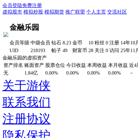
会员登陆
免费注册
虚拟股市
模拟炒股
模拟期货
推广联盟
个人主页
交流社区
金融乐园
会员等级
中级会员
钻石
8.23
金币
10
粉丝
0
注册
14年10
UID
218193
帖子
49
财富币
28
关注
0
访问
25年11
金融乐园的虚拟资产
资产排名
账面资产
股票仓位
今日收益
本周收益
本月收益
近
无
1.84亿
0.00%
0.00%
0.00%
0.00%
－
关于游侠
联系我们
注册协议
隐私保护