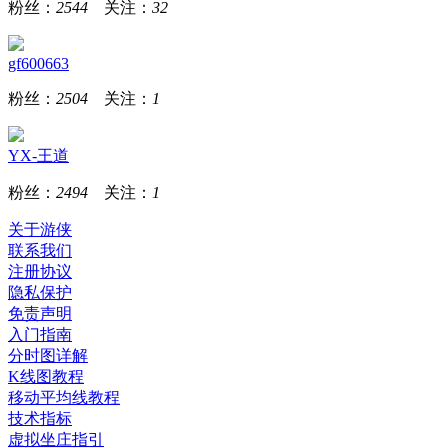
粉丝：
2544
关注：
32
gf600663
粉丝：
2504
关注：
1
YX-王道
粉丝：
2494
关注：
1
关于游侠
联系我们
注册协议
隐私保护
免责声明
入门指南
分时图详解
K线图教程
移动平均线教程
技术指标
虚拟坐庄指引