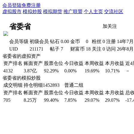
会员登陆
免费注册
虚拟股市
模拟炒股
模拟期货
推广联盟
个人主页
交流社区
省委省
加关注
会员等级
初级会员
钻石
0.00
金币
0
粉丝
0
注册
14年7月
UID
211171
帖子
7
财富币
18
关注
0
访问
26年8
省委省的虚拟资产
资产排名
账面资产
股票仓位
今日收益
本周收益
本月收益
近
4132
3.87亿
92.29%
0.00%
19.69%
10.71%
－
省委省的模拟炒股
成交明细
持仓明细
1452893 普通二组
资产排名
帐面资产
股票仓位
今日收益
本周收益
本月收益
总
705
8.25万
99.40%
7.85%
29.07%
29.07%
-17