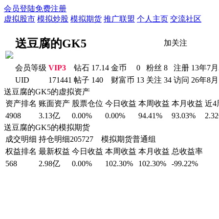
会员登陆
免费注册
虚拟股市
模拟炒股
模拟期货
推广联盟
个人主页
交流社区
送豆腐的GK5
加关注
会员等级
VIP3
钻石
17.14
金币
0
粉丝
8
注册
13年7月
UID
171441
帖子
140
财富币
13
关注
34
访问
26年8
送豆腐的GK5的虚拟资产
资产排名
账面资产
股票仓位
今日收益
本周收益
本月收益
近
4908
3.13亿
0.00%
0.00%
94.41%
93.03%
2.3
送豆腐的GK5的模拟期货
成交明细
持仓明细
205727 模拟期货普通组
权益排名
最新权益
今日收益
本周收益
本月收益
总收益率
568
2.98亿
0.00%
102.30%
102.30%
-99.22%