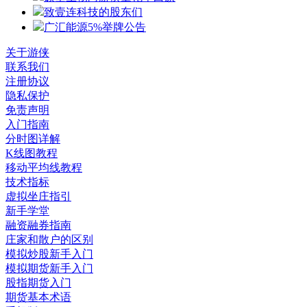
致壹连科技的股东们
广汇能源5%举牌公告
关于游侠
联系我们
注册协议
隐私保护
免责声明
入门指南
分时图详解
K线图教程
移动平均线教程
技术指标
虚拟坐庄指引
新手学堂
融资融券指南
庄家和散户的区别
模拟炒股新手入门
模拟期货新手入门
股指期货入门
期货基本术语