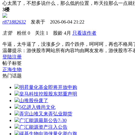
心太黑了，不想多说什么，那么低的位置，昨天拉那么一点就
3楼
r871882632
发表于 2026-06-04 21:22
主管
粉丝
0
关注
1
股龄
4月
只看该作者
牛逼，太牛逼了，没涨多少，四个跌停，呵呵呵，再也不格局
温馨提示：游侠股市网站所有内容均由网友发布，游侠股市不
登陆
注册
帖子标签
正海生物
热门话题
明昇量化基金即将开放申购
皇马科技控股股东郑重声明
山推股份废了
5亿进入锋尚文化
弄完山堆又来弄弘业期货
广汇能源最新公告7-30
广汇能源资产注入公告
碳基生物向游侠量化举白旗