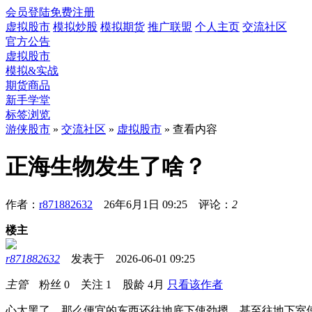
会员登陆
免费注册
虚拟股市
模拟炒股
模拟期货
推广联盟
个人主页
交流社区
官方公告
虚拟股市
模拟&实战
期货商品
新手学堂
标签浏览
游侠股市
»
交流社区
»
虚拟股市
» 查看内容
正海生物发生了啥？
作者：
r871882632
26年6月1日 09:25 评论：
2
楼主
r871882632
发表于 2026-06-01 09:25
主管
粉丝
0
关注
1
股龄
4月
只看该作者
心太黑了，那么便宜的东西还往地底下使劲摁，甚至往地下室