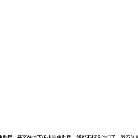
使劲摁，甚至往地下多少层使劲摁，我都不想说他们了，我不知