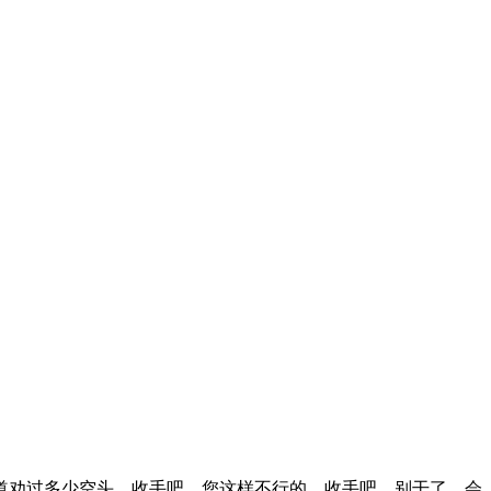
道劝过多少空头，收手吧，您这样不行的，收手吧，别干了，会