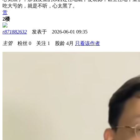
吃大亏的，就是不听，心太黑了。
赏
2楼
r871882632
发表于 2026-06-01 09:35
主管
粉丝
0
关注
1
股龄
4月
只看该作者