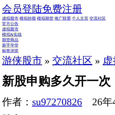
会员登陆
免费注册
虚拟股市
模拟炒股
模拟期货
推广联盟
个人主页
交流社区
官方公告
虚拟股市
模拟&实战
期货商品
新手学堂
标签浏览
游侠股市
»
交流社区
»
虚
新股申购多久开一次
作者：
su97270826
26年4