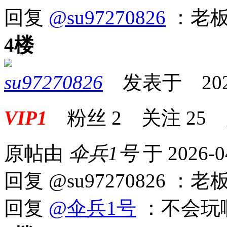
回复
@su97270826
：老板
4楼
su97270826
发表于 2026-0
VIP1
粉丝
2
关注
25
原帖由
伞兵1号
于 2026-0
回复 @su97270826
回复
@伞兵1号
：不会玩