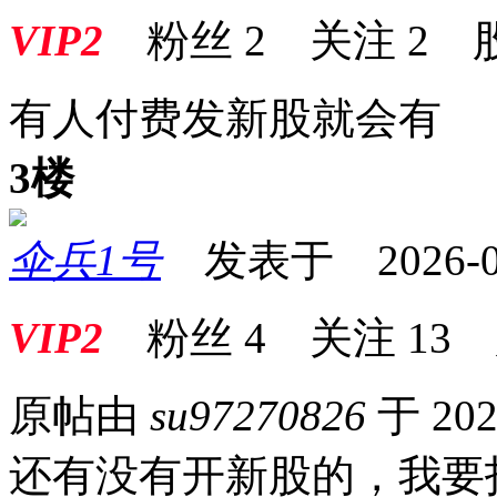
VIP2
粉丝
2
关注
2
有人付费发新股就会有
3楼
伞兵1号
发表于 2026-04-
VIP2
粉丝
4
关注
13
原帖由
su97270826
于 202
还有没有开新股的，我要