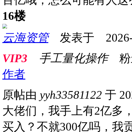
16楼
云海资管
发表于 2026-04
VIP3
手工量化操作
粉
作者
原帖由
yyh33581122
于 20
大佬们，我手上有2亿多
买入？不就300亿吗，我