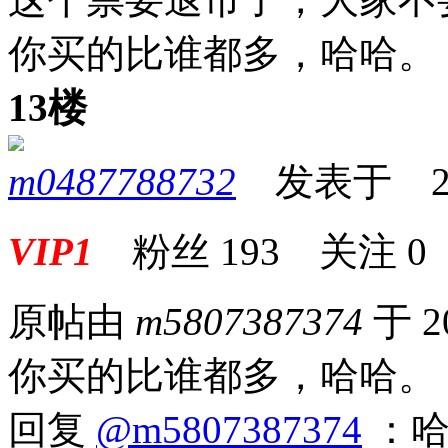
你买的比谁都多
13楼
m0487788732
发表于 2026
VIP1
粉丝
193
关注
0
原帖由
m5807387374
于 2
你买的比谁都多，哈哈。
回复
@m5807387374
：哈