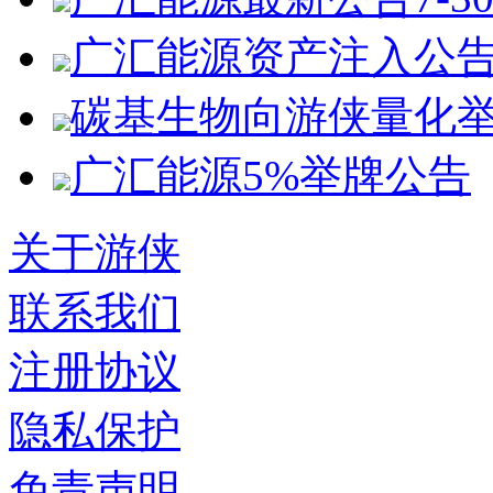
广汇能源资产注入公
碳基生物向游侠量化
广汇能源5%举牌公告
关于游侠
联系我们
注册协议
隐私保护
免责声明