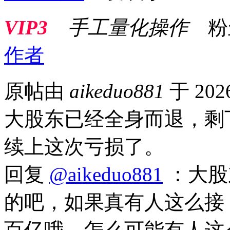
VIP3
手工量化操作
粉
作者
原帖由
aikeduo881
于 202
大股东已经全身而退，剩
续上这次亏损了。
回复
@aikeduo881
：大股
的吧，如果真有人这么接
百亿哦，怎么可能有人这