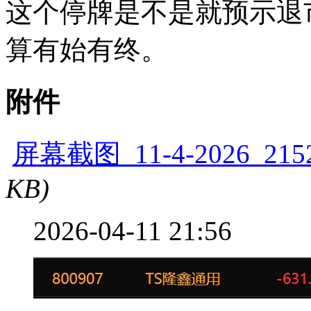
这个停牌是不是就预示退
算有始有终。
附件
屏幕截图_11-4-2026_21523
KB)
2026-04-11 21:56