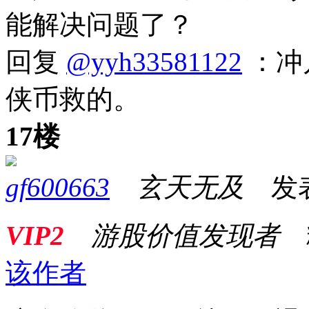
能解决问题了？
回复
@yyh33581122
：冲
侠币救的。
17楼
gf600663
玄天无及
发表于
VIP2
游股价值发现者
该作者