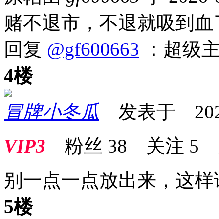
赌不退市，不退就吸到
回复
@gf600663
：超级主
4楼
冒牌小冬瓜
发表于 2026-0
VIP3
粉丝
38
关注
5
别一点一点放出来，这样
5楼