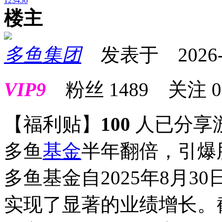
1
2
3
4
5
6
楼主
多鱼集团
发表于 2026-01
VIP9
粉丝
1489
关注
0
【福利贴】
100
人已分享
多鱼
基金
半年翻倍，引爆
多鱼基金自2025年8月
实现了显著的业绩增长。截