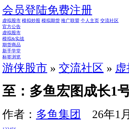
会员登陆
免费注册
虚拟股市
模拟炒股
模拟期货
推广联盟
个人主页
交流社区
官方公告
虚拟股市
模拟&实战
期货商品
新手学堂
标签浏览
游侠股市
»
交流社区
»
虚
至：多鱼宏图成长1
作者：
多鱼集团
26年1月