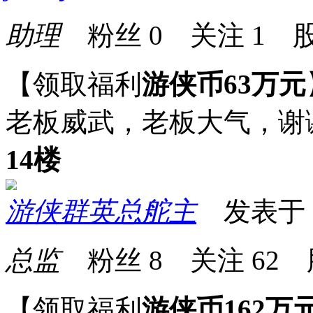
助理
粉丝
0
关注
1
股
【领取福利
游侠币63万元
老板威武，老板大气，谢
14楼
游侠群英总舵主
发表于 20
总监
粉丝
8
关注
62
【领取福利
游侠币162万