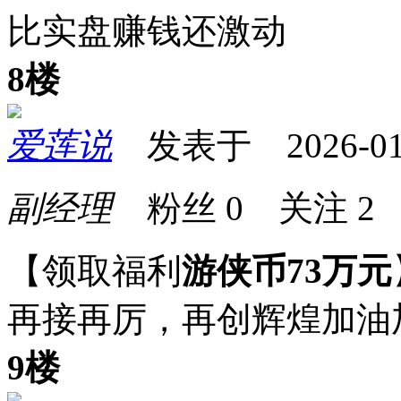
比实盘赚钱还激动
8楼
爱莲说
发表于 2026-01-2
副经理
粉丝
0
关注
2
【领取福利
游侠币73万元
再接再厉，再创辉煌加油
9楼