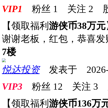
VIP1
粉丝
1
关注
2
【领取福利
游侠币38万元
谢谢老板，红包，恭喜发
7楼
悦达投资
发表于 2026-01
VIP3
粉丝
12
关注
3
【领取福利
游侠币136万