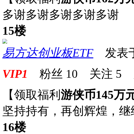
多谢多谢多谢多谢多谢
15楼
易方达创业板ETF
发表于 2
VIP1
粉丝
10
关注
5
【领取福利
游侠币145万
坚持持有，再创辉煌，继
16楼