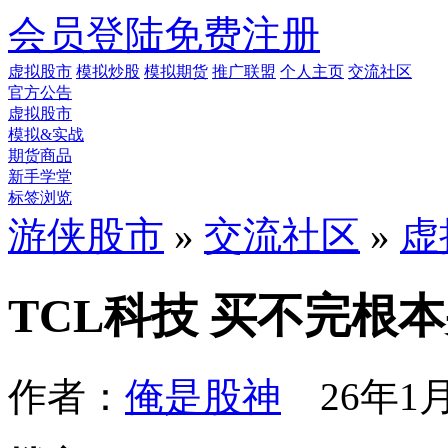
会员登陆
免费注册
虚拟股市
模拟炒股
模拟期货
推广联盟
个人主页
交流社区
官方公告
虚拟股市
模拟&实战
期货商品
新手学堂
标签浏览
游侠股市
»
交流社区
»
虚
TCL科技 买不完根
作者：
俺是股神
26年1月