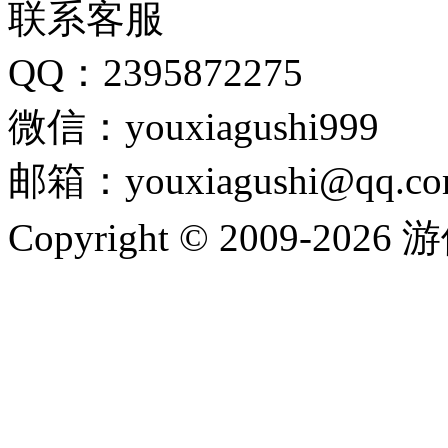
联系客服
QQ：2395872275
微信：youxiagushi999
邮箱：youxiagushi@qq.c
Copyright © 2009-202