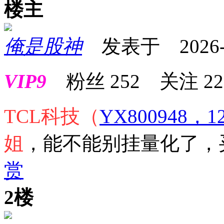
楼主
俺是股神
发表于 2026-01
VIP9
粉丝
252
关注
22
TCL科技
（
YX800948，12
姐
，能不能别挂量化了，
赏
2楼