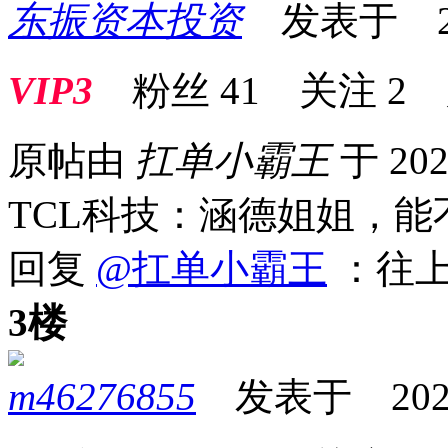
东振资本投资
发表于 2026
VIP3
粉丝
41
关注
2
原帖由
扛单小霸王
于 202
TCL科技：涵德姐姐，
回复
@扛单小霸王
：往上
3楼
m46276855
发表于 2026-0