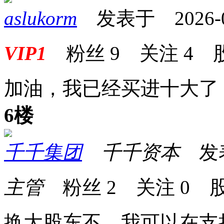
aslukorm
发表于 2026-01-
VIP1
粉丝
9
关注
4
加油，我已经买进十大了
6楼
千千集团
千千资本
发表于
主管
粉丝
2
关注
0
股
换大股东不，我可以在支