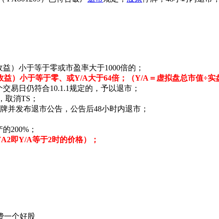
）小于等于零或市盈率大于1000倍的；
益）小于等于零、或Y/A大于64倍；（Y/A＝虚拟盘总市值÷实
5个交易日仍符合10.1.1规定的，予以退市；
，取消TS；
停牌并发布退市公告，公告后48小时内退市；
200%；
A2即Y/A等于2时的价格）；
费一个好股