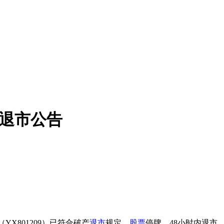
产退市公告
801209）已符合破产
退市
规定，
股票
停牌，48小时内退市，