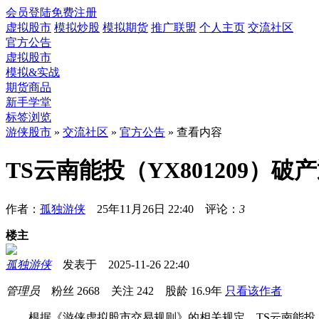
会员登陆
免费注册
虚拟股市
模拟炒股
模拟期货
推广联盟
个人主页
交流社区
官方公告
虚拟股市
模拟&实战
期货商品
新手学堂
标签浏览
游侠股市
»
交流社区
»
官方公告
» 查看内容
TS云南能投（YX801209）破
作者：
孤独游侠
25年11月26日 22:40 评论：
3
楼主
孤独游侠
发表于 2025-11-26 22:40
管理员
粉丝
2668
关注
242
股龄
16.9年
只看该作者
根据《游侠虚拟股市交易规则》的相关规定，TS云南能投（YX