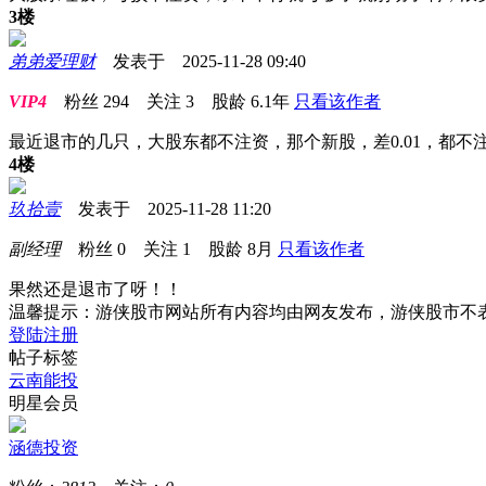
3楼
弟弟爱理财
发表于 2025-11-28 09:40
VIP4
粉丝
294
关注
3
股龄
6.1年
只看该作者
最近退市的几只，大股东都不注资，那个新股，差0.01，都不
4楼
玖拾壹
发表于 2025-11-28 11:20
副经理
粉丝
0
关注
1
股龄
8月
只看该作者
果然还是退市了呀！！
温馨提示：游侠股市网站所有内容均由网友发布，游侠股市不
登陆
注册
帖子标签
云南能投
明星会员
涵德投资