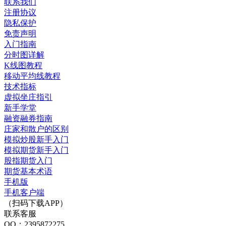
联系我们
注册协议
隐私保护
免责声明
入门指南
分时图详解
K线图教程
移动平均线教程
技术指标
虚拟坐庄指引
新手学堂
融资融券指南
庄家和散户的区别
模拟炒股新手入门
模拟期货新手入门
股指期货入门
期货基本术语
手机版
手机客户端
（扫码下载APP）
联系客服
QQ：2395872275