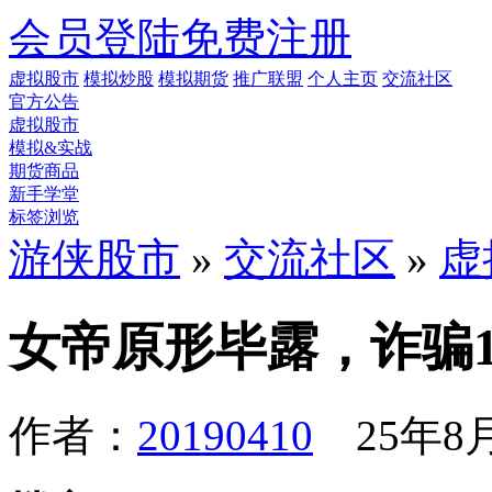
会员登陆
免费注册
虚拟股市
模拟炒股
模拟期货
推广联盟
个人主页
交流社区
官方公告
虚拟股市
模拟&实战
期货商品
新手学堂
标签浏览
游侠股市
»
交流社区
»
虚
女帝原形毕露，诈骗1
作者：
20190410
25年8月