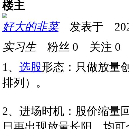
楼主
好大的韭菜
发表于 2025-0
实习生
粉丝
0
关注
0
1、
选股
形态：只做放量
排列）。
2、进场时机：股价缩量
日再出现放量长阳，均可