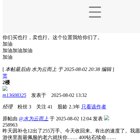
你们买也行，卖也行。这个位置我给你们了。
加油
加油加油加油
加油
[
本帖最后由 水为云而上 于 2025-08-02 20:38 编辑
]
赏
2楼
m13608325
发表于 2025-08-02 13:32
经理
粉丝
3
关注
41
股龄
2.3年
只看该作者
原帖由
@水为云而上
于 2025-08-02 12:04 发表
258963
昨天因补仓12出了255万手。今天收回来。有出的速度了。我愿
游侠里面最佩服的老六就扶你…… 400钻石续命……