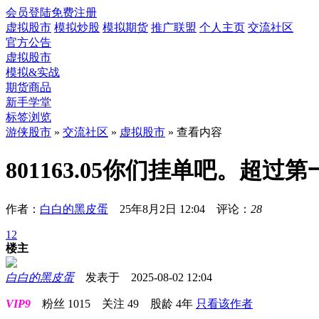
会员登陆
免费注册
虚拟股市
模拟炒股
模拟期货
推广联盟
个人主页
交流社区
官方公告
虚拟股市
模拟&实战
期货商品
新手学堂
标签浏览
游侠股市
»
交流社区
»
虚拟股市
» 查看内容
801163.05你们挂单吧。超
作者：
白白的黑皮蛋
25年8月2日 12:04 评论：
28
1
2
楼主
白白的黑皮蛋
发表于 2025-08-02 12:04
VIP9
粉丝
1015
关注
49
股龄
4年
只看该作者