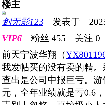
楼主
剑无影123
发表于 2025-0
VIP6
粉丝
455
关注
0
前天宁波华翔
（
YX80119
我发帖买的没有卖的精。
查出是公司中报巨亏。游
元，全年业绩就是亏0.