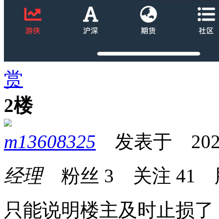
赏
2楼
m13608325
发表于 2025-0
经理
粉丝
3
关注
41
只能说明楼主及时止损了