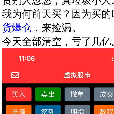
责别人忽悠，真垃圾小人
我为何前天买？因为买的
货
爆仓
，来捡漏。
今天全部清空，亏了几亿