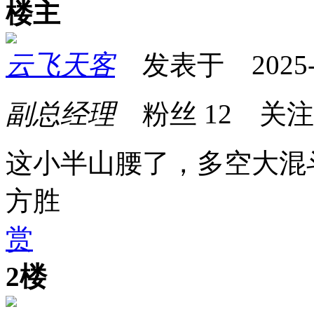
楼主
云飞天客
发表于 2025-07
副总经理
粉丝
12
关
这小半山腰了，多空大混
方胜
赏
2楼