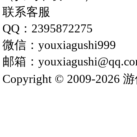
联系客服
QQ：2395872275
微信：youxiagushi999
邮箱：youxiagushi@qq.c
Copyright © 2009-202