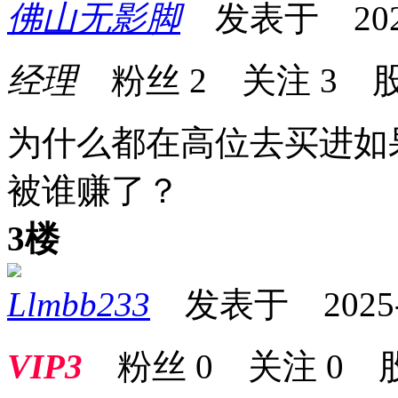
佛山无影脚
发表于 2025-0
经理
粉丝
2
关注
3
股
为什么都在高位去买进如
被谁赚了？
3楼
Llmbb233
发表于 2025-07
VIP3
粉丝
0
关注
0