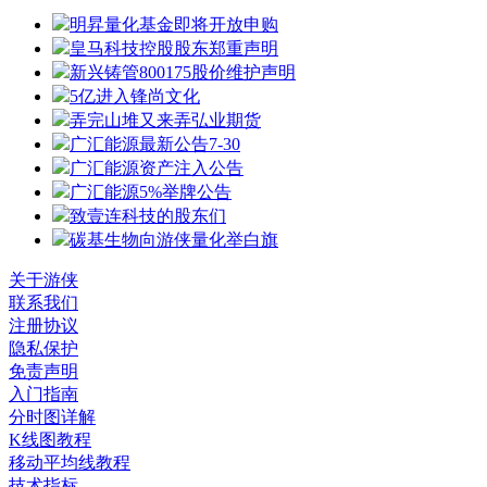
明昇量化基金即将开放申购
皇马科技控股股东郑重声明
新兴铸管800175股价维护声明
5亿进入锋尚文化
弄完山堆又来弄弘业期货
广汇能源最新公告7-30
广汇能源资产注入公告
广汇能源5%举牌公告
致壹连科技的股东们
碳基生物向游侠量化举白旗
关于游侠
联系我们
注册协议
隐私保护
免责声明
入门指南
分时图详解
K线图教程
移动平均线教程
技术指标