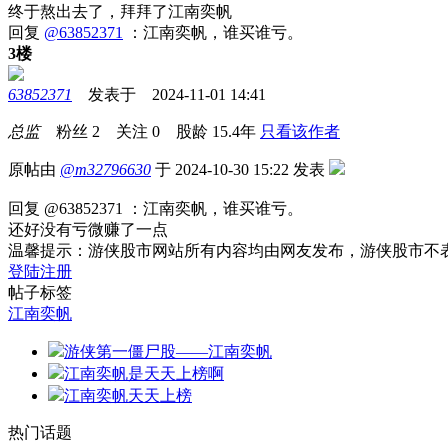
终于熬出去了，拜拜了江南奕帆
回复
@63852371
：江南奕帆，谁买谁亏。
3楼
63852371
发表于 2024-11-01 14:41
总监
粉丝
2
关注
0
股龄
15.4年
只看该作者
原帖由
@m32796630
于 2024-10-30 15:22 发表
回复 @63852371 ：江南奕帆，谁买谁亏。
还好没有亏微赚了一点
温馨提示：游侠股市网站所有内容均由网友发布，游侠股市不
登陆
注册
帖子标签
江南奕帆
游侠第一僵尸股——江南奕帆
江南奕帆是天天上榜啊
江南奕帆天天上榜
热门话题