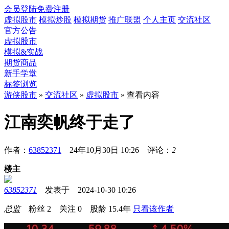
会员登陆
免费注册
虚拟股市
模拟炒股
模拟期货
推广联盟
个人主页
交流社区
官方公告
虚拟股市
模拟&实战
期货商品
新手学堂
标签浏览
游侠股市
»
交流社区
»
虚拟股市
» 查看内容
江南奕帆终于走了
作者：
63852371
24年10月30日 10:26 评论：
2
楼主
63852371
发表于 2024-10-30 10:26
总监
粉丝
2
关注
0
股龄
15.4年
只看该作者