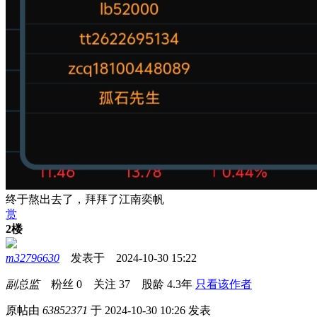
终于熬出去了，拜拜了江南奕帆
赏
2楼
m32796630
发表于 2024-10-30 15:22
副总监
粉丝
0
关注
37
股龄
4.3年
只看该作者
原帖由
63852371
于 2024-10-30 10:26 发表