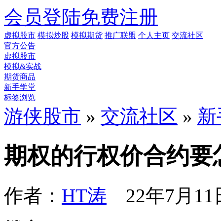
会员登陆
免费注册
虚拟股市
模拟炒股
模拟期货
推广联盟
个人主页
交流社区
官方公告
虚拟股市
模拟&实战
期货商品
新手学堂
标签浏览
游侠股市
»
交流社区
»
新
期权的行权价合约要
作者：
HT涛
22年7月11日