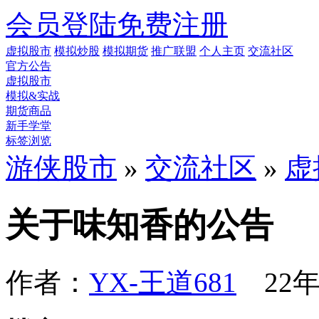
会员登陆
免费注册
虚拟股市
模拟炒股
模拟期货
推广联盟
个人主页
交流社区
官方公告
虚拟股市
模拟&实战
期货商品
新手学堂
标签浏览
游侠股市
»
交流社区
»
虚
关于味知香的公告
作者：
YX-王道681
22年1