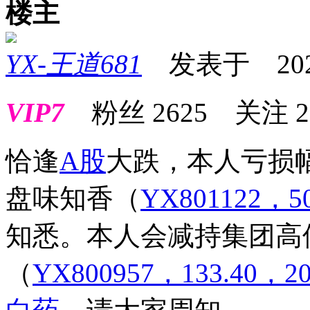
楼主
YX-王道681
发表于 2022-0
VIP7
粉丝
2625
关注
2
恰逢
A股
大跌，本人亏损
盘味知香
（
YX801122，50
知悉。本人会减持集团高
（
YX800957，133.40，20