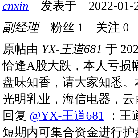
cnxin
发表于 2022-01-28
副经理
粉丝
1
关注
0
原帖由
YX-王道681
于 202
恰逢A股大跌，本人亏损
盘味知香，请大家知悉。
光明乳业，海信电器，云
回复
@YX-王道681
：王
短期内可集合资金进行护