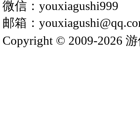
微信：youxiagushi999
邮箱：youxiagushi@qq.c
Copyright © 2009-202