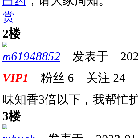
白药
，请大家周知。
赏
2楼
m61948852
发表于 2022-0
VIP1
粉丝
6
关注
24
味知香3倍以下，我帮忙
3楼