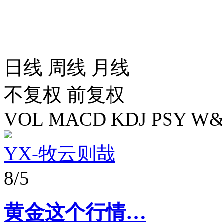
日线
周线
月线
不复权
前复权
VOL
MACD
KDJ
PSY
W&
YX-牧云则哉
8/5
黄金这个行情…