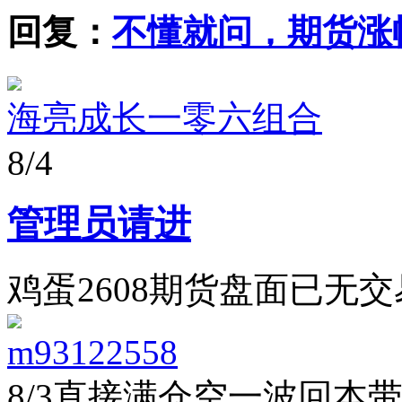
回复：
不懂就问，期货涨
海亮成长一零六组合
8/4
管理员请进
鸡蛋2608期货盘面已无
m93122558
8/3
直接满仓空一波回本