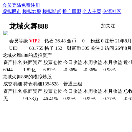
会员登陆
免费注册
虚拟股市
模拟炒股
模拟期货
推广联盟
个人主页
交流社区
龙域火舞888
加关注
会员等级
VIP2
钻石
36.48
金币
0
粉丝
0
注册
21年8
UID
631755
帖子
152
财富币
305
关注
3
访问
26年8月
龙域火舞888的虚拟资产
资产排名
账面资产
股票仓位
今日收益
本周收益
本月收益
近
6944
1.82亿
6.87%
-0.36%
-0.36%
0.98%
－
龙域火舞888的模拟炒股
成交明细
持仓明细
1354528 普通三组
资产排名
帐面资产
股票仓位
今日收益
本周收益
本月收益
总
无
99.33万
46.41%
0.99%
0.99%
0.77%
-0.