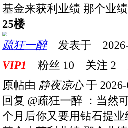
基金来获利业绩 那个业
25楼
疏狂一醉
发表于 2026-05
VIP1
粉丝
10
关注
2
原帖由
静夜凉心
于 2026-
回复 @疏狂一醉 ：当然
个月后你又要用钻石提业