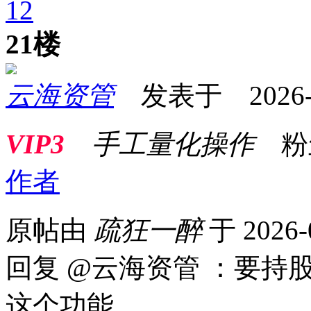
1
2
21楼
云海资管
发表于 2026-05
VIP3
手工量化操作
粉
作者
原帖由
疏狂一醉
于 2026-
回复 @云海资管 ：要持
这个功能