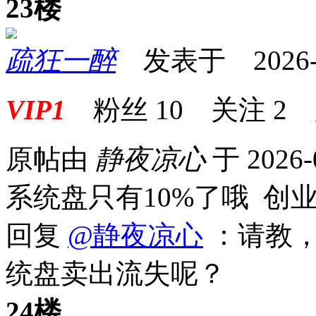
23楼
疏狂一醉
发表于 2026-05
VIP1
粉丝
10
关注
2
原帖由
静夜凉心
于 2026-
系统盘只有10%了哦 创
回复
@静夜凉心
：请教，
统盘卖出流失呢？
24楼