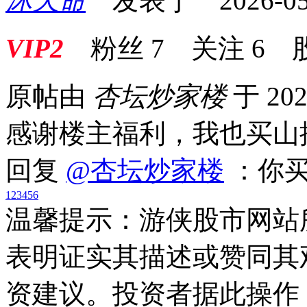
沐天命
发表于 2026-05-1
VIP2
粉丝
7
关注
6
原帖由
杏坛炒家楼
于 202
感谢楼主福利，我也买山
回复
@杏坛炒家楼
：你买
1
2
3
4
5
6
温馨提示：游侠股市网站
表明证实其描述或赞同其
资建议。投资者据此操作