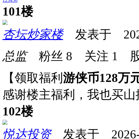
1
2
3
4
5
6
101楼
杏坛炒家楼
发表于 2026-0
总监
粉丝
8
关注
1
股
【领取福利
游侠币128万
感谢楼主福利，我也买山
102楼
悦达投资
发表于 2026-05