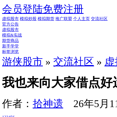
会员登陆
免费注册
虚拟股市
模拟炒股
模拟期货
推广联盟
个人主页
交流社区
官方公告
虚拟股市
模拟&实战
期货商品
新手学堂
标签浏览
游侠股市
»
交流社区
»
虚
我也来向大家借点好运气 
作者：
拾神遗
26年5月11