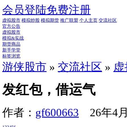
会员登陆
免费注册
虚拟股市
模拟炒股
模拟期货
推广联盟
个人主页
交流社区
官方公告
虚拟股市
模拟&实战
期货商品
新手学堂
标签浏览
游侠股市
»
交流社区
»
虚
发红包，借运气
作者：
gf600663
26年4月