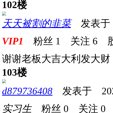
102楼
天天被割的韭菜
发表于 20
VIP1
粉丝
1
关注
6
谢谢老板大吉大利发大财
103楼
d879736408
发表于 2026-
实习生
粉丝
0
关注
0