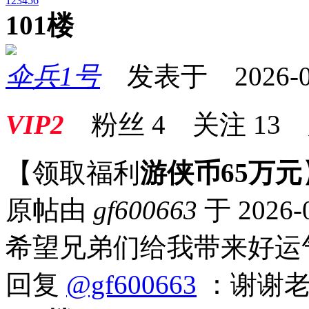
1
2
3
4
5
6
101楼
伞兵1号
发表于 2026-04-
VIP2
粉丝
4
关注
13
【领取福利
游侠币65万元
原帖由
gf600663
于 2026-
希望兄弟们给我带来好运
回复
@gf600663
：谢谢