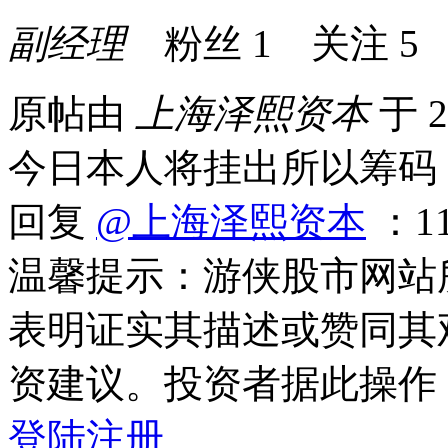
副经理
粉丝
1
关注
5
原帖由
上海泽熙资本
于 2
今日本人将挂出所以筹码
回复
@上海泽熙资本
：1
温馨提示：游侠股市网站
表明证实其描述或赞同其
资建议。投资者据此操作
登陆
注册