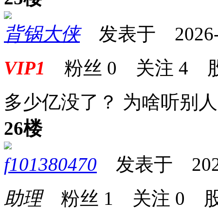
背锅大侠
发表于 2026-04
VIP1
粉丝
0
关注
4
多少亿没了？ 为啥听别
26楼
f101380470
发表于 2026-0
助理
粉丝
1
关注
0
股