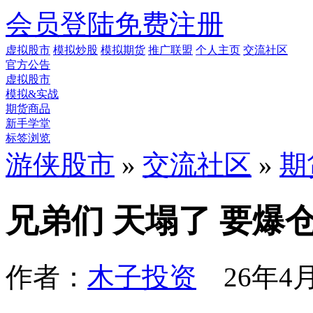
会员登陆
免费注册
虚拟股市
模拟炒股
模拟期货
推广联盟
个人主页
交流社区
官方公告
虚拟股市
模拟&实战
期货商品
新手学堂
标签浏览
游侠股市
»
交流社区
»
期
兄弟们 天塌了 要爆
作者：
木子投资
26年4月