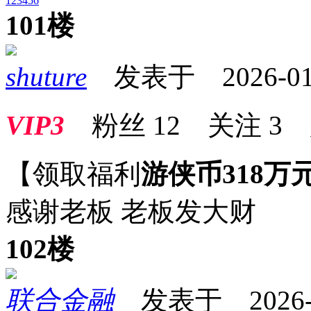
1
2
3
4
5
6
101楼
shuture
发表于 2026-01-2
VIP3
粉丝
12
关注
3
【领取福利
游侠币318万
感谢老板 老板发大财
102楼
联合金融
发表于 2026-01