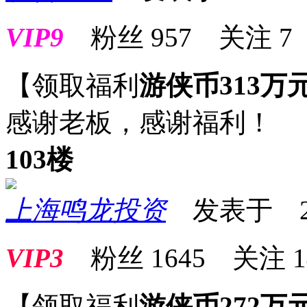
VIP9
粉丝
957
关注
7
【领取福利
游侠币313万
感谢老板，感谢福利！
103楼
上海鸣龙投资
发表于 2026
VIP3
粉丝
1645
关注
1
【领取福利
游侠币272万