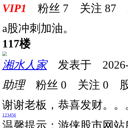
VIP1
粉丝
7
关注
87
a股冲刺加油。
117楼
湘水人家
发表于 2026-01
助理
粉丝
0
关注
0
股
谢谢老板，恭喜发财。。
1
2
3
4
5
6
温馨提示：游侠股市网站