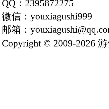
QQ：2395872275
微信：youxiagushi999
邮箱：youxiagushi@qq.c
Copyright © 2009-202