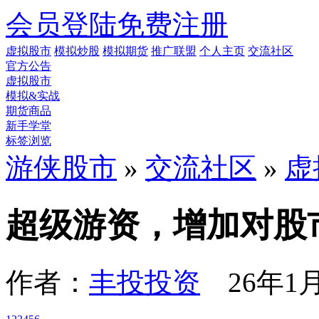
会员登陆
免费注册
虚拟股市
模拟炒股
模拟期货
推广联盟
个人主页
交流社区
官方公告
虚拟股市
模拟&实战
期货商品
新手学堂
标签浏览
游侠股市
»
交流社区
»
虚
超级游资，增加对股
作者：
丰投投资
26年1月