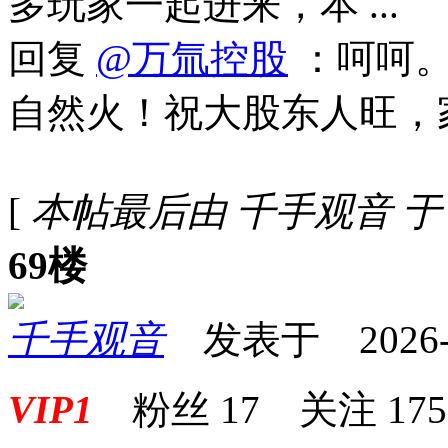
多玩家一起进来，本 ...
回复
@万氚控股
：呵呵。
自然火！祝大股东人旺，
[
本帖最后由 千手观音 于 202
69楼
千手观音
发表于 2026-01
VIP1
粉丝
17
关注
175