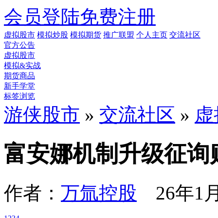
会员登陆
免费注册
虚拟股市
模拟炒股
模拟期货
推广联盟
个人主页
交流社区
官方公告
虚拟股市
模拟&实战
期货商品
新手学堂
标签浏览
游侠股市
»
交流社区
»
虚
富安娜机制升级征询贴
作者：
万氚控股
26年1月