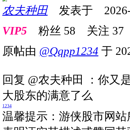
农夫种田
发表于 2026-02
VIP5
粉丝
58
关注
37
原帖由
@Qqpp1234
于 20
回复 @农夫种田 ：你又
大股东的满
1
2
3
4
温馨提示：游侠股市网站