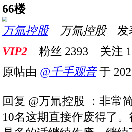
66楼
万氚控股
万氚控股
发表于
VIP2
粉丝
2393
关注
1
原帖由
@千手观音
于 202
回复 @万氚控股 ：非常
10名这期直接作废得了