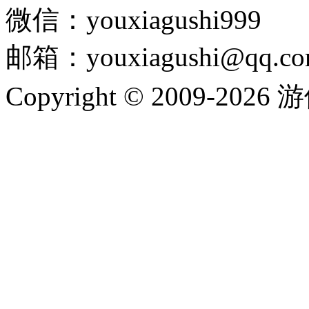
微信：youxiagushi999
邮箱：youxiagushi@qq.c
Copyright © 2009-202