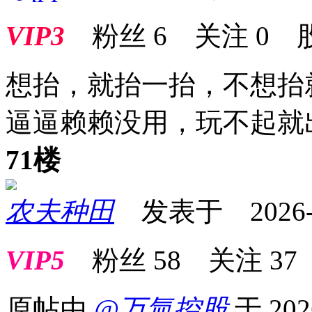
VIP3
粉丝
6
关注
0
想抬，就抬一抬，不想抬
逼逼赖赖没用，玩不起就
71楼
农夫种田
发表于 2026-02
VIP5
粉丝
58
关注
37
原帖由
@万氚控股
于 202