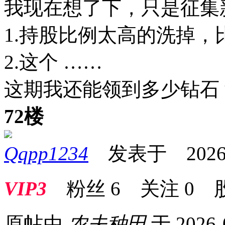
我现在想了下，只是征集
1.持股比例太高的洗掉，
2.这个 ……
这期我还能领到
72楼
Qqpp1234
发表于 2026-02
VIP3
粉丝
6
关注
0
原帖由
农夫种田
于 2026-