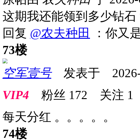
这期我还能领到多少钻
回复
@农夫种田
：你又
73楼
空军壹号
发表于 2026-02
VIP4
粉丝
172
关注
1
每天分红 。。。。。
74楼