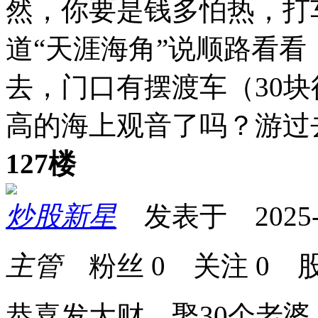
然，你要是钱多怕热，打
道“天涯海角”说顺路看看
去，门口有摆渡车（30块
高的海上观音了吗？游过
127楼
炒股新星
发表于 2025-12
主管
粉丝
0
关注
0
股
恭喜发大财，娶30个老婆