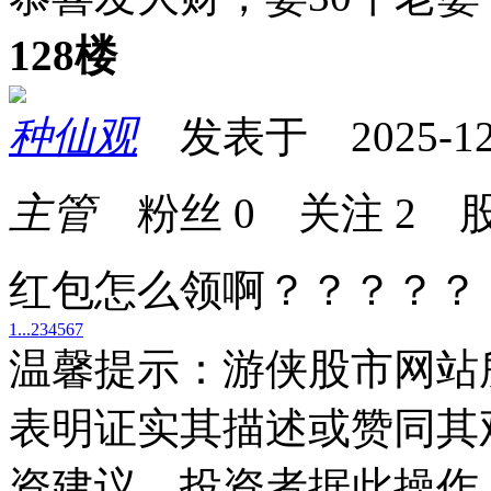
128楼
种仙观
发表于 2025-12-2
主管
粉丝
0
关注
2
股
红包怎么领啊？？？？？
1...
2
3
4
5
6
7
温馨提示：游侠股市网站
表明证实其描述或赞同其
资建议。投资者据此操作