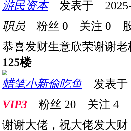
游民资本
发表于 2025-12
职员
粉丝
0
关注
0
股
恭喜发财生意欣荣谢谢老
125楼
蜡笔小新偷吃鱼
发表于 20
VIP3
粉丝
20
关注
4
谢谢大佬，祝大佬发大财