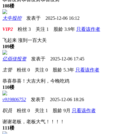
108楼
大牛投控
发表于 2025-12-06 16:12
VIP2
粉丝
3
关注
1
股龄
3.9年
只看该作者
飞起来 涨到一百大关
109楼
亿佰佳投资
发表于 2025-12-06 17:45
主管
粉丝
0
关注
0
股龄
5.3年
只看该作者
恭喜恭喜！大吉大利，今晚吃鸡
110楼
v919806752
发表于 2025-12-06 18:26
职员
粉丝
0
关注
1
股龄
9月
只看该作者
谢谢老板，老板大气！！！！
111楼