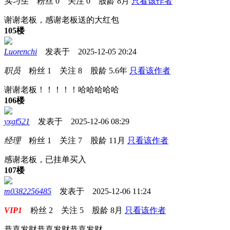
实习生
粉丝
0
关注
0
股龄
8月
只看该作者
谢谢老板，感谢老板送的大红包
105楼
Luorenchi
发表于 2025-12-05 20:24
职员
粉丝
1
关注
8
股龄
5.6年
只看该作者
谢谢老板！！！！！哈哈哈哈哈
106楼
yxgf521
发表于 2025-12-06 08:29
经理
粉丝
1
关注
7
股龄
11月
只看该作者
感谢老板，已挂单买入
107楼
m0382256485
发表于 2025-12-06 11:24
VIP1
粉丝
2
关注
5
股龄
8月
只看该作者
恭喜发财恭喜发财恭喜发财