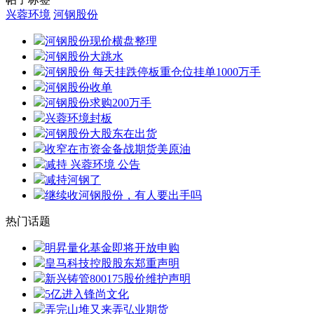
兴蓉环境
河钢股份
河钢股份现价横盘整理
河钢股份大跳水
河钢股份 每天挂跌停板重仓位挂单1000万手
河钢股份收单
河钢股份求购200万手
兴蓉环境封板
河钢股份大股东在出货
收窄在市资金备战期货美原油
减持 兴蓉环境 公告
减持河钢了
继续收河钢股份，有人要出手吗
热门话题
明昇量化基金即将开放申购
皇马科技控股股东郑重声明
新兴铸管800175股价维护声明
5亿进入锋尚文化
弄完山堆又来弄弘业期货