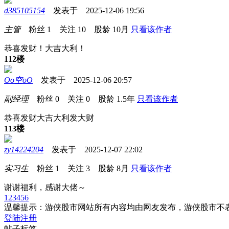
d385105154
发表于 2025-12-06 19:56
主管
粉丝
1
关注
10
股龄
10月
只看该作者
恭喜发财！大吉大利！
112楼
Oo空oO
发表于 2025-12-06 20:57
副经理
粉丝
0
关注
0
股龄
1.5年
只看该作者
恭喜发财大吉大利发大财
113楼
zy14224204
发表于 2025-12-07 22:02
实习生
粉丝
1
关注
3
股龄
8月
只看该作者
谢谢福利，感谢大佬～
1
2
3
4
5
6
温馨提示：游侠股市网站所有内容均由网友发布，游侠股市不
登陆
注册
帖子标签