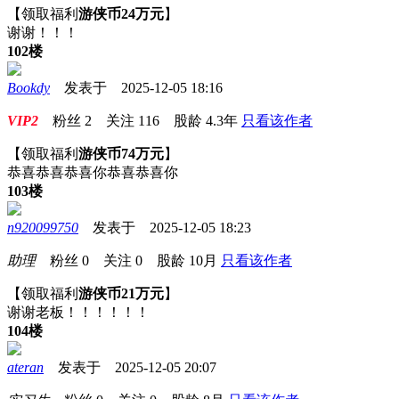
【领取福利
游侠币24万元
】
谢谢！！！
102楼
Bookdy
发表于 2025-12-05 18:16
VIP2
粉丝
2
关注
116
股龄
4.3年
只看该作者
【领取福利
游侠币74万元
】
恭喜恭喜恭喜你恭喜恭喜你
103楼
n920099750
发表于 2025-12-05 18:23
助理
粉丝
0
关注
0
股龄
10月
只看该作者
【领取福利
游侠币21万元
】
谢谢老板！！！！！！
104楼
ateran
发表于 2025-12-05 20:07