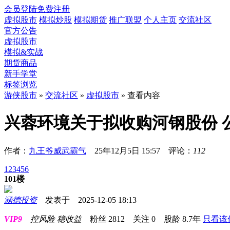
会员登陆
免费注册
虚拟股市
模拟炒股
模拟期货
推广联盟
个人主页
交流社区
官方公告
虚拟股市
模拟&实战
期货商品
新手学堂
标签浏览
游侠股市
»
交流社区
»
虚拟股市
» 查看内容
兴蓉环境关于拟收购河钢股份 
作者：
九王爷威武霸气
25年12月5日 15:57 评论：
112
1
2
3
4
5
6
101楼
涵德投资
发表于 2025-12-05 18:13
VIP9
控风险 稳收益
粉丝
2812
关注
0
股龄
8.7年
只看该