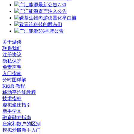
广汇能源最新公告7-30
广汇能源资产注入公告
碳基生物向游侠量化举白旗
致壹连科技的股东们
广汇能源5%举牌公告
关于游侠
联系我们
注册协议
隐私保护
免责声明
入门指南
分时图详解
K线图教程
移动平均线教程
技术指标
虚拟坐庄指引
新手学堂
融资融券指南
庄家和散户的区别
模拟炒股新手入门