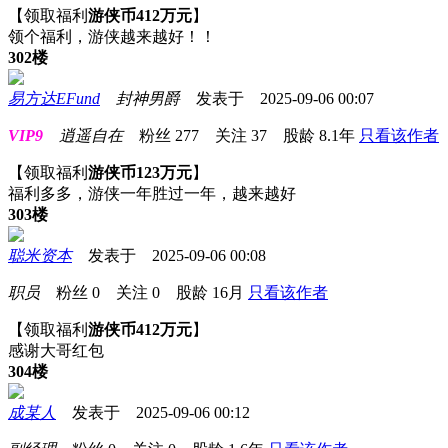
【领取福利
游侠币412万元
】
领个福利，游侠越来越好！！
302楼
易方达EFund
封神男爵
发表于 2025-09-06 00:07
VIP9
逍遥自在
粉丝
277
关注
37
股龄
8.1年
只看该作者
【领取福利
游侠币123万元
】
福利多多，游侠一年胜过一年，越来越好
303楼
聪米资本
发表于 2025-09-06 00:08
职员
粉丝
0
关注
0
股龄
16月
只看该作者
【领取福利
游侠币412万元
】
感谢大哥红包
304楼
成某人
发表于 2025-09-06 00:12