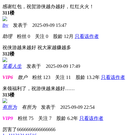
感谢红包，祝贺游侠越办越好，红红火火！
311楼
lby
发表于 2025-09-09 15:47
助理
粉丝
0
关注
0
股龄
12月
只看该作者
祝侠游越来越好 祝大家越赚越多
312楼
笑看人生
发表于 2025-09-09 17:49
VIP6
散户
粉丝
123
关注
11
股龄
13.2年
只看该作者
来领福利了，祝游侠越来越好……
313楼
有所为
有所为
发表于 2025-09-09 22:54
VIP9
粉丝
75
关注
7
股龄
6.2年
只看该作者
厉害了6666666666666666