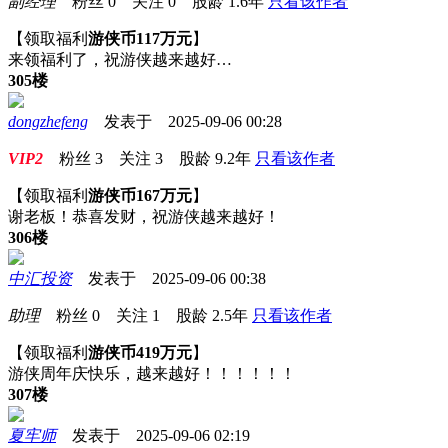
副经理
粉丝
0
关注
0
股龄
1.6年
只看该作者
【领取福利
游侠币117万元
】
来领福利了，祝游侠越来越好…
305楼
dongzhefeng
发表于 2025-09-06 00:28
VIP2
粉丝
3
关注
3
股龄
9.2年
只看该作者
【领取福利
游侠币167万元
】
谢老板！恭喜发财，祝游侠越来越好！
306楼
中汇投资
发表于 2025-09-06 00:38
助理
粉丝
0
关注
1
股龄
2.5年
只看该作者
【领取福利
游侠币419万元
】
游侠周年庆快乐，越来越好！！！！！！
307楼
夏牢师
发表于 2025-09-06 02:19