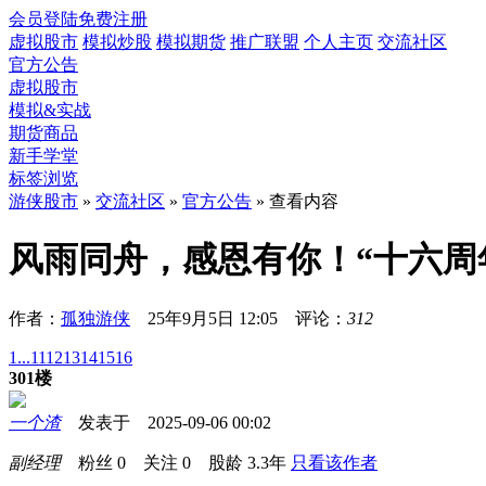
会员登陆
免费注册
虚拟股市
模拟炒股
模拟期货
推广联盟
个人主页
交流社区
官方公告
虚拟股市
模拟&实战
期货商品
新手学堂
标签浏览
游侠股市
»
交流社区
»
官方公告
» 查看内容
风雨同舟，感恩有你！“十六周
作者：
孤独游侠
25年9月5日 12:05 评论：
312
1...
11
12
13
14
15
16
301楼
一个渣
发表于 2025-09-06 00:02
副经理
粉丝
0
关注
0
股龄
3.3年
只看该作者