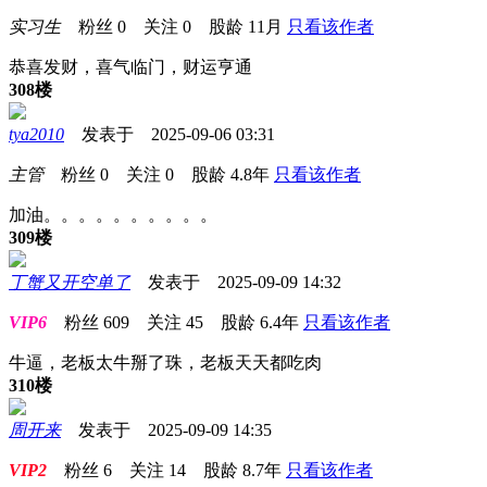
实习生
粉丝
0
关注
0
股龄
11月
只看该作者
恭喜发财，喜气临门，财运亨通
308楼
tya2010
发表于 2025-09-06 03:31
主管
粉丝
0
关注
0
股龄
4.8年
只看该作者
加油。。。。。。。。。。
309楼
丁蟹又开空单了
发表于 2025-09-09 14:32
VIP6
粉丝
609
关注
45
股龄
6.4年
只看该作者
牛逼，老板太牛掰了珠，老板天天都吃肉
310楼
周开来
发表于 2025-09-09 14:35
VIP2
粉丝
6
关注
14
股龄
8.7年
只看该作者