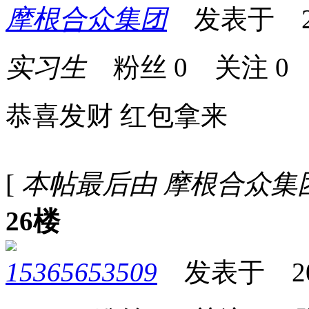
摩根合众集团
发表于 2025
实习生
粉丝
0
关注
0
恭喜发财 红包拿来
[
本帖最后由 摩根合众集团 于 2
26楼
15365653509
发表于 2025-