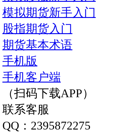
模拟期货新手入门
股指期货入门
期货基本术语
手机版
手机客户端
（扫码下载APP）
联系客服
QQ：2395872275