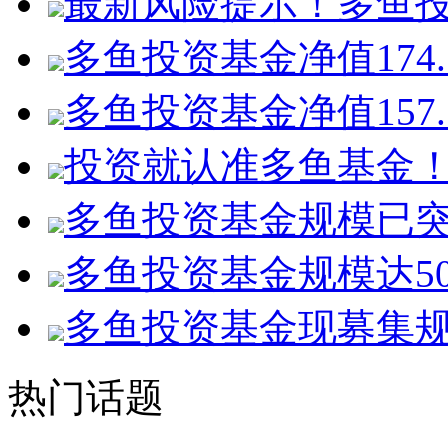
最新风险提示！多鱼
多鱼投资基金净值174
多鱼投资基金净值157
投资就认准多鱼基金
多鱼投资基金规模已
多鱼投资基金规模达50
多鱼投资基金现募集规
热门话题