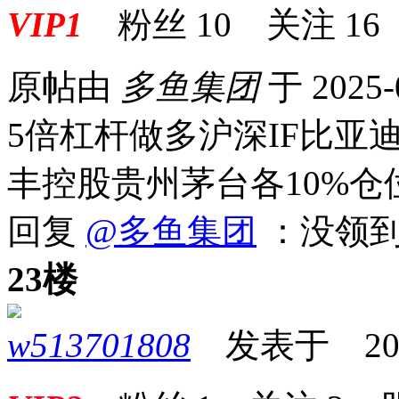
VIP1
粉丝
10
关注
16
原帖由
多鱼集团
于 2025-
5倍杠杆做多沪深IF比
丰控股贵州茅台各10%仓
回复
@多鱼集团
：没领到
23楼
w513701808
发表于 2025-