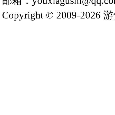
邮箱：youxiagushi@qq.c
Copyright © 2009-202