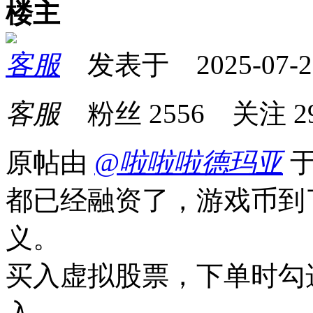
楼主
客服
发表于 2025-07-26 
客服
粉丝
2556
关注
2
原帖由
@啦啦啦德玛亚
于
都已经融资了，游戏币到
义。
买入虚拟股票，下单时勾