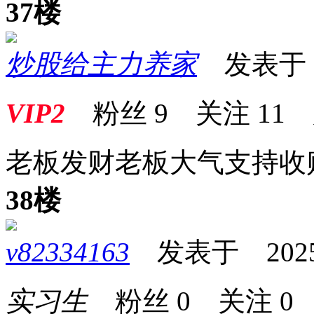
37楼
炒股给主力养家
发表于 20
VIP2
粉丝
9
关注
11
老板发财老板大气支持收
38楼
v82334163
发表于 2025-0
实习生
粉丝
0
关注
0