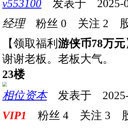
v553100
发表于 2025-07-
经理
粉丝
0
关注
2
股
【领取福利
游侠币78万元
谢谢老板。老板大气。
23楼
相位资本
发表于 2025-07
VIP1
粉丝
4
关注
3