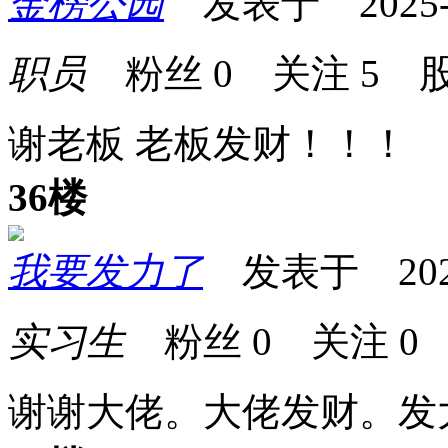
金榜公园
发表于 2025-07
职员
粉丝
0
关注
5
股
谢老板 老板发财！！！
36楼
我要发力了
发表于 2025-0
实习生
粉丝
0
关注
0
谢谢大佬。大佬发财。发