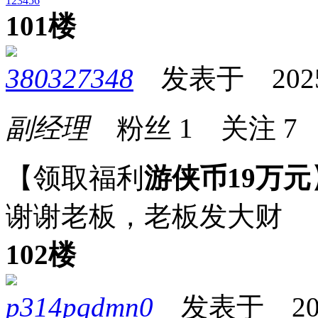
1
2
3
4
5
6
101楼
380327348
发表于 2025-0
副经理
粉丝
1
关注
7
【领取福利
游侠币19万元
谢谢老板，老板发大财
102楼
p314pqdmn0
发表于 2025-