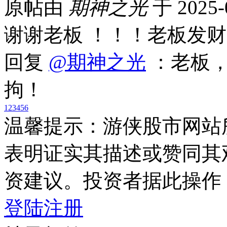
原帖由
期神之光
于 2025-
谢谢老板 ！！！老板发
回复
@期神之光
：老板，
拘！
1
2
3
4
5
6
温馨提示：游侠股市网站
表明证实其描述或赞同其
资建议。投资者据此操作
登陆
注册