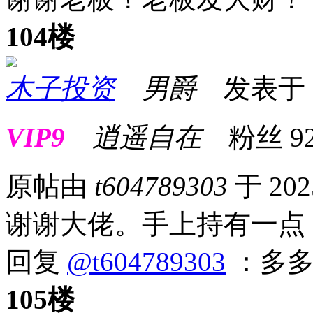
104楼
木子投资
男爵
发表于 20
VIP9
逍遥自在
粉丝
9
原帖由
t604789303
于 202
谢谢大佬。手上持有一点
回复
@t604789303
：多多
105楼