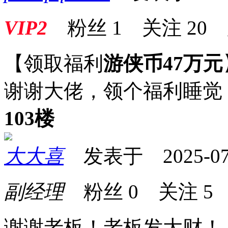
VIP2
粉丝
1
关注
20
【领取福利
游侠币47万元
谢谢大佬，领个福利睡觉
103楼
大大喜
发表于 2025-07-1
副经理
粉丝
0
关注
5
谢谢老板！老板发大财！