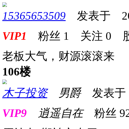
15365653509
发表于 2025-
VIP1
粉丝
1
关注
0
老板大气，财源滚滚来
106楼
木子投资
男爵
发表于 20
VIP9
逍遥自在
粉丝
9