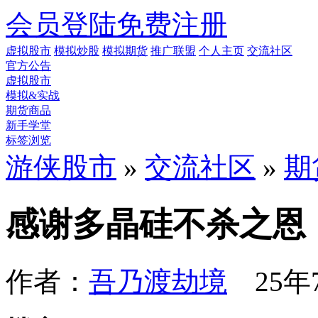
会员登陆
免费注册
虚拟股市
模拟炒股
模拟期货
推广联盟
个人主页
交流社区
官方公告
虚拟股市
模拟&实战
期货商品
新手学堂
标签浏览
游侠股市
»
交流社区
»
期
感谢多晶硅不杀之恩
作者：
吾乃渡劫境
25年7