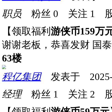
职员
粉丝
0
关注
1
股
【领取福利
游侠币159万
谢谢老板，恭喜发财 国
63楼
程亿集团
发表于 2025-07
经理
粉丝
1
关注
2
股
【领取福利
游侠币59万元