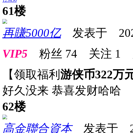
1
2
3
4
5
6
61楼
再賺5000亿
发表于 2025-0
VIP5
粉丝
74
关注
1
【领取福利
游侠币322万
好久没来 恭喜发财哈哈
62楼
高金聯合資本
发表于 2025