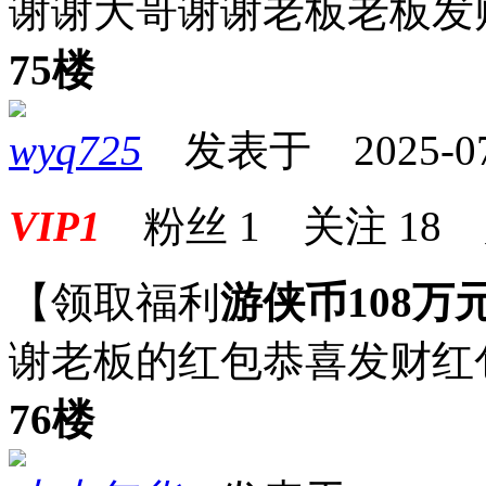
谢谢大哥谢谢老板老板发
75楼
wyq725
发表于 2025-07-1
VIP1
粉丝
1
关注
18
【领取福利
游侠币108万
谢老板的红包恭喜发财红
76楼