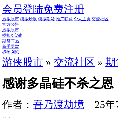
会员登陆
免费注册
虚拟股市
模拟炒股
模拟期货
推广联盟
个人主页
交流社区
官方公告
虚拟股市
模拟&实战
期货商品
新手学堂
标签浏览
游侠股市
»
交流社区
»
期
感谢多晶硅不杀之恩
作者：
吾乃渡劫境
25年7