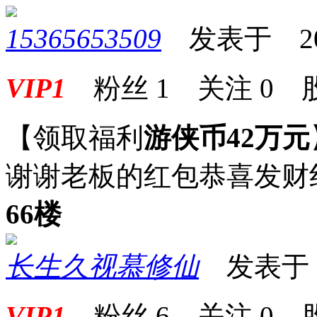
15365653509
发表于 2025-
VIP1
粉丝
1
关注
0
【领取福利
游侠币42万元
谢谢老板的红包恭喜发财
66楼
长生久视慕修仙
发表于 20
VIP1
粉丝
6
关注
0