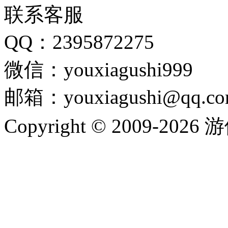
联系客服
QQ：2395872275
微信：youxiagushi999
邮箱：youxiagushi@qq.c
Copyright © 2009-202