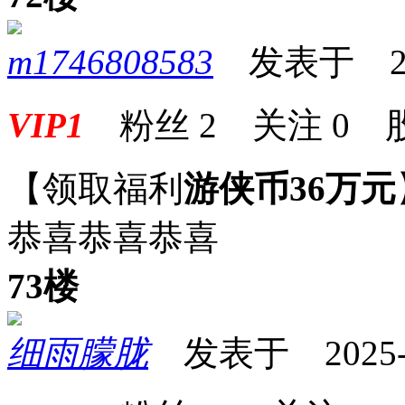
m1746808583
发表于 2025
VIP1
粉丝
2
关注
0
【领取福利
游侠币36万元
恭喜恭喜恭喜
73楼
细雨朦胧
发表于 2025-07