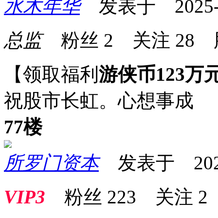
水木年华
发表于 2025-07
总监
粉丝
2
关注
28
【领取福利
游侠币123万
祝股市长虹。心想事成
77楼
所罗门资本
发表于 2025-0
VIP3
粉丝
223
关注
2