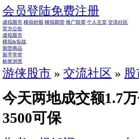
会员登陆
免费注册
虚拟股市
模拟炒股
模拟期货
推广联盟
个人主页
交流社区
官方公告
虚拟股市
模拟&实战
期货商品
新手学堂
标签浏览
游侠股市
»
交流社区
»
股
今天两地成交额1.7
3500可保