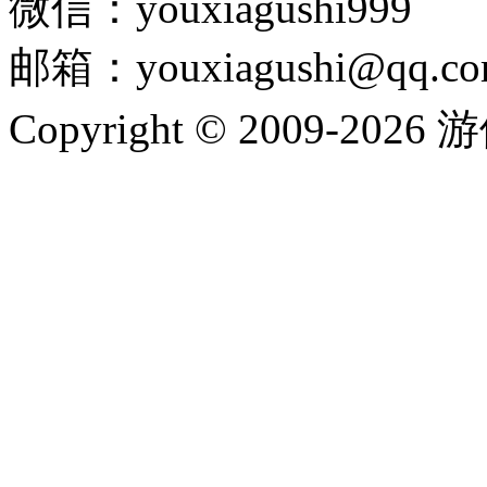
微信：youxiagushi999
邮箱：youxiagushi@qq.c
Copyright © 2009-202