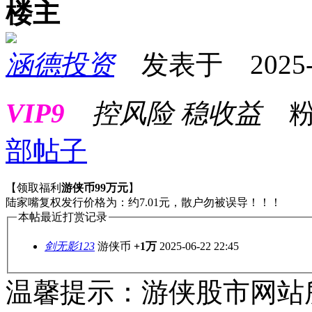
楼主
涵德投资
发表于 2025-06
VIP9
控风险 稳收益
粉
部帖子
【领取福利
游侠币99万元
】
陆家嘴复权发行价格为：约7.01元，散户勿被误导！！！
本帖最近打赏记录
剑无影123
游侠币
+1万
2025-06-22 22:45
温馨提示：游侠股市网站