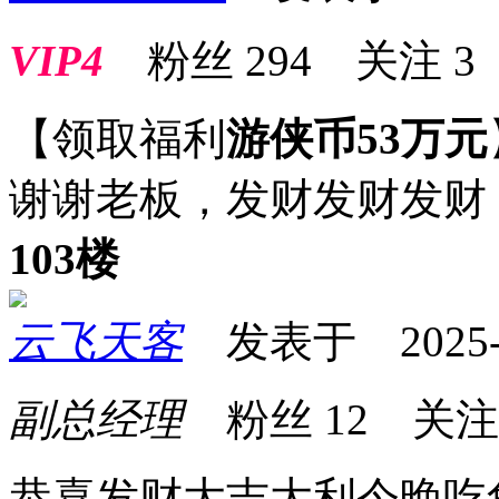
VIP4
粉丝
294
关注
3
【领取福利
游侠币53万元
谢谢老板，发财发财发财
103楼
云飞天客
发表于 2025-06
副总经理
粉丝
12
关
恭喜发财大吉大利今晚吃