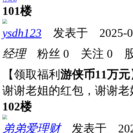
1
2
3
4
5
6
101楼
ysdh123
发表于 2025-06-
经理
粉丝
0
关注
0
股
【领取福利
游侠币11万元
谢谢老姐的红包，谢谢老
102楼
弟弟爱理财
发表于 2025-0