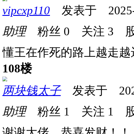
vipcxp110
发表于 2025-06
助理
粉丝
0
关注
3
股
懂王在作死的路上越走越
108楼
两块钱太子
发表于 2025-0
助理
粉丝
1
关注
1
股
谢谢大佬，恭喜发财！！