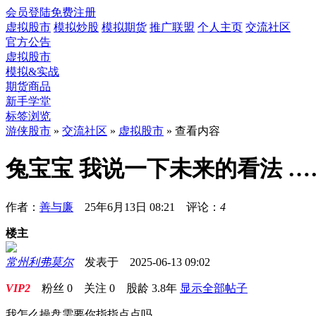
会员登陆
免费注册
虚拟股市
模拟炒股
模拟期货
推广联盟
个人主页
交流社区
官方公告
虚拟股市
模拟&实战
期货商品
新手学堂
标签浏览
游侠股市
»
交流社区
»
虚拟股市
» 查看内容
兔宝宝 我说一下未来的看法 …
作者：
善与廉
25年6月13日 08:21 评论：
4
楼主
常州利弗莫尔
发表于 2025-06-13 09:02
VIP2
粉丝
0
关注
0
股龄
3.8年
显示全部帖子
我怎么操盘需要你指指点点吗