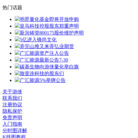
热门话题
明昇量化基金即将开放申购
皇马科技控股股东郑重声明
新兴铸管800175股价维护声明
5亿进入锋尚文化
弄完山堆又来弄弘业期货
广汇能源资产注入公告
广汇能源最新公告7-30
碳基生物向游侠量化举白旗
致壹连科技的股东们
广汇能源5%举牌公告
关于游侠
联系我们
注册协议
隐私保护
免责声明
入门指南
分时图详解
K线图教程