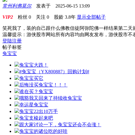
常州利弗莫尔
发表于 2025-06-15 13:09
VIP2
粉丝
0
关注
0
股龄
3.8年
显示全部帖子
笑死我了，装的自己跟什么佛教信徒阿弥陀佛一样结果第二天
温馨提示：游侠股市网站所有内容均由网友发布，游侠股市不
登陆
注册
帖子标签
兔宝宝
兔宝宝大跌！
#兔宝宝（YX800887）回购计划#
兔宝宝买它
后悔没买兔宝宝！！！
谁在买？兔宝宝
哦豁我又回来了持续收兔宝宝
幸运星兔宝宝
兔宝宝22出10万手
兔宝支棱起来吧
跟大家讨论一下，兔宝宝还会不会涨！
兔宝宝的诸位吃的好哇