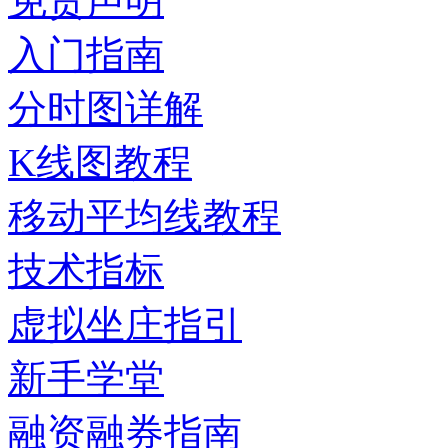
免责声明
入门指南
分时图详解
K线图教程
移动平均线教程
技术指标
虚拟坐庄指引
新手学堂
融资融券指南