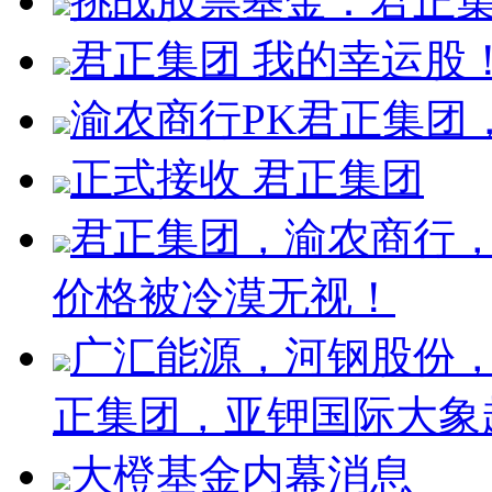
挑战股票基金：君正
君正集团 我的幸运股
渝农商行PK君正集团
正式接收 君正集团
君正集团，渝农商行，
价格被冷漠无视！
广汇能源，河钢股份
正集团，亚钾国际大象
大橙基金内幕消息