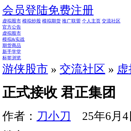
会员登陆
免费注册
虚拟股市
模拟炒股
模拟期货
推广联盟
个人主页
交流社区
官方公告
虚拟股市
模拟&实战
期货商品
新手学堂
标签浏览
游侠股市
»
交流社区
»
虚
正式接收 君正集团
作者：
刀小刀
25年6月4日