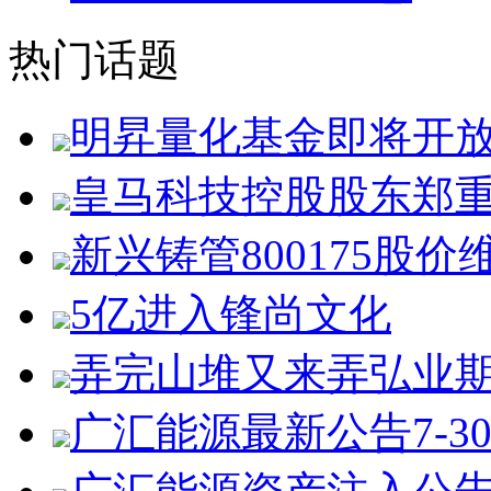
热门话题
明昇量化基金即将开
皇马科技控股股东郑
新兴铸管800175股价
5亿进入锋尚文化
弄完山堆又来弄弘业
广汇能源最新公告7-3