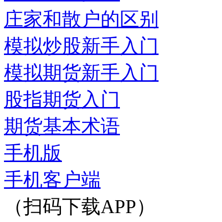
庄家和散户的区别
模拟炒股新手入门
模拟期货新手入门
股指期货入门
期货基本术语
手机版
手机客户端
（扫码下载APP）