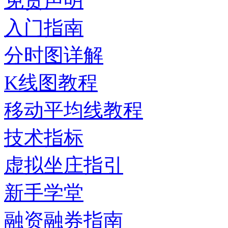
免责声明
入门指南
分时图详解
K线图教程
移动平均线教程
技术指标
虚拟坐庄指引
新手学堂
融资融券指南