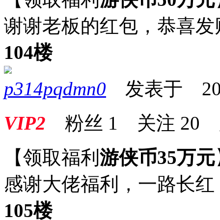
谢谢老板的红包，恭喜发
104楼
p314pqdmn0
发表于 2025-
VIP2
粉丝
1
关注
20
【领取福利
游侠币35万元
感谢大佬福利，一路长红
105楼