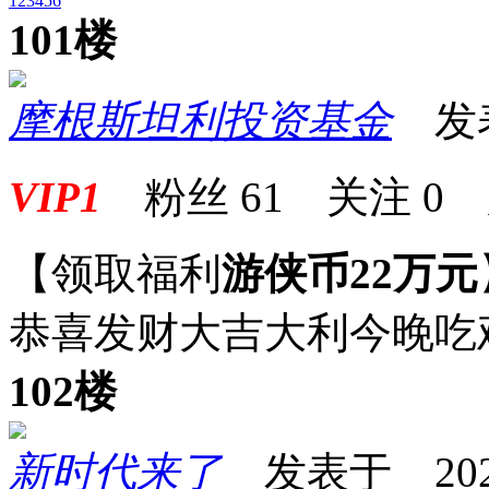
1
2
3
4
5
6
101楼
摩根斯坦利投资基金
发表于
VIP1
粉丝
61
关注
0
【领取福利
游侠币22万元
恭喜发财大吉大利今晚吃
102楼
新时代来了
发表于 2025-0