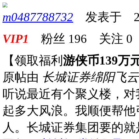
m0487788732
发表于 2025
VIP1
粉丝
196
关注
0
【领取福利
游侠币139万
原帖由
长城证券绵阳飞
听说最近有个聚义楼，对
起多大风浪。我顺便帮他
人。长城证券集团要的就