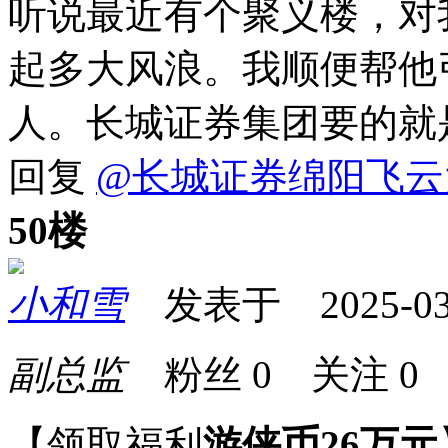
听说最近有个聚义楼，对
起多大风浪。我顺便帮他
人。长城证券集团要的就
回复
@长城证券绵阳飞云
50楼
小和雪
发表于 2025-03-3
副总监
粉丝
0
关注
0
【领取福利
游侠币26万元