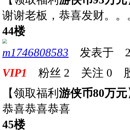
谢谢老板，恭喜发财。。
44楼
m1746808583
发表于 2025
VIP1
粉丝
2
关注
0
【领取福利
游侠币80万元
恭喜恭喜恭喜
45楼