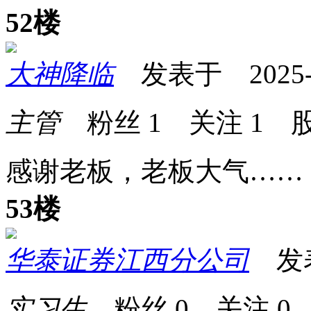
52楼
大神降临
发表于 2025-03
主管
粉丝
1
关注
1
股
感谢老板，老板大气……
53楼
华泰证券江西分公司
发表于
实习生
粉丝
0
关注
0