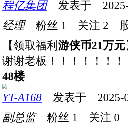
程亿集团
发表于 2025-03
经理
粉丝
1
关注
2
股
【领取福利
游侠币21万元
谢谢老板！！！！！！！
48楼
YT-A168
发表于 2025-03-
副总监
粉丝
1
关注
0