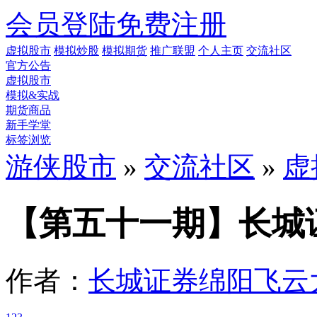
会员登陆
免费注册
虚拟股市
模拟炒股
模拟期货
推广联盟
个人主页
交流社区
官方公告
虚拟股市
模拟&实战
期货商品
新手学堂
标签浏览
游侠股市
»
交流社区
»
虚
【第五十一期】长城
作者：
长城证券绵阳飞云