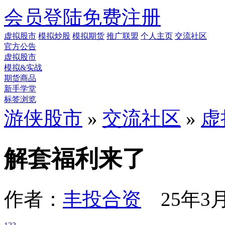
会员登陆
免费注册
虚拟股市
模拟炒股
模拟期货
推广联盟
个人主页
交流社区
官方公告
虚拟股市
模拟&实战
期货商品
新手学堂
标签浏览
游侠股市
»
交流社区
»
虚
解套福利来了
作者：
丰投合资
25年3月