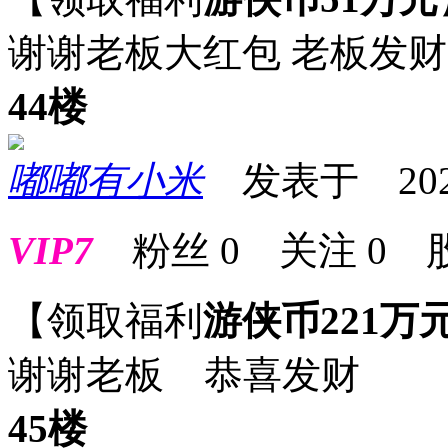
谢谢老板大红包 老板发
44楼
嘟嘟有小米
发表于 2025-0
VIP7
粉丝
0
关注
0
【领取福利
游侠币221万
谢谢老板 恭喜发财
45楼