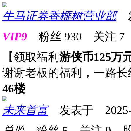
牛马证券香榧树营业部
发表
VIP9
粉丝
930
关注
7
【领取福利
游侠币125万
谢谢老板的福利，一路长
46楼
未来首富
发表于 2025-03
总监
粉丝
5
关注
0
股